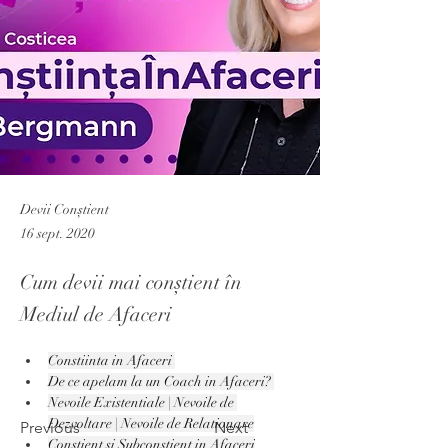
Devii Conștient
16 sept. 2020
Cum devii mai conștient în
Mediul de Afaceri
Constiinta in Afaceri 
De ce apelam la un Coach in Afaceri? 
Nevoile Existentiale | Nevoile de 
Dezvoltare | Nevoile de Relationare
Previous
Next
Constient si Subconstient in Afaceri