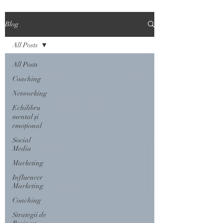
Blog
All Posts
All Posts
Coaching
Networking
Echilibru
mental și
emoțional
Social
Media
Marketing
Influencer
Marketing
Coaching
Strategii de