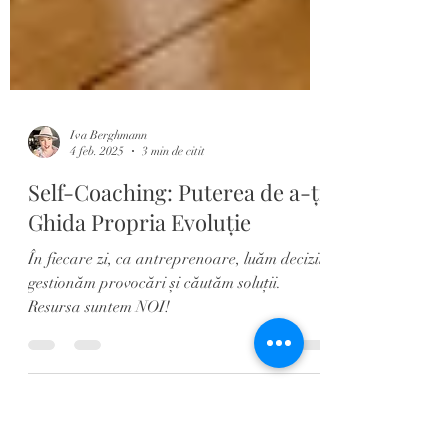
Iva Berghmann
4 feb. 2025
3 min de citit
Self-Coaching: Puterea de a-ți
Ghida Propria Evoluție
În fiecare zi, ca antreprenoare, luăm decizii,
gestionăm provocări și căutăm soluții.
Resursa suntem NOI!