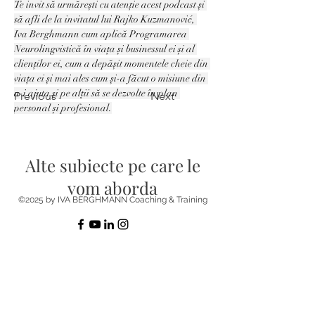
Te invit să urmărești cu atenție acest podcast și 
să afli de la invitatul lui Rajko Kuzmanović, 
Iva Berghmann cum aplică Programarea 
Neurolingvistică în viața și businessul ei și al 
clienților ei, cum a depășit momentele cheie din 
viața ei și mai ales cum și-a făcut o misiune din 
a-i ajuta și pe alții să se dezvolte în plan 
Previous
Next
personal și profesional.
Alte subiecte pe care le
vom aborda
©2025 by IVA BERGHMANN Coaching & Training