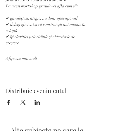
La acest workshop gratuit vei afla cum să:
✔ gândești strategic, nu doar operațional
✔ delegi eficient și să construiești autonomie în 
echipă
✔ îți clarifici prioritățile și obiectivele de 
creștere
Afișează mai mult
Distribuie evenimentul
Alte subiecte pe care le