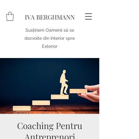
IVA BERGHMANN
Susținem Oamenii să se
dezvolte din Interior spre
Exterior
Coaching Pentru
Antreprenori