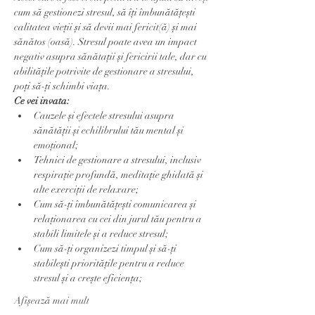
cum să gestionezi stresul, să îți îmbunătățești 
calitatea vieții și să devii mai fericit(ă) și mai 
sănătos (oasă). Stresul poate avea un impact 
negativ asupra sănătații și fericirii tale, dar cu 
abilitățile potrivite de gestionare a stresului, 
poți să-ți schimbi viața.
Ce vei invata:
Cauzele și efectele stresului asupra 
sănătății și echilibrului tău mental și 
emoțional;
Tehnici de gestionare a stresului, inclusiv 
respirație profundă, meditație ghidată și 
alte exerciții de relaxare;
Cum să-ți îmbunătățești comunicarea și 
relaționarea cu cei din jurul tău pentru a 
stabili limitele și a reduce stresul;
Cum să-ți organizezi timpul și să-ți 
stabilești prioritățile pentru a reduce 
stresul și a crește eficiența;
Afișează mai mult