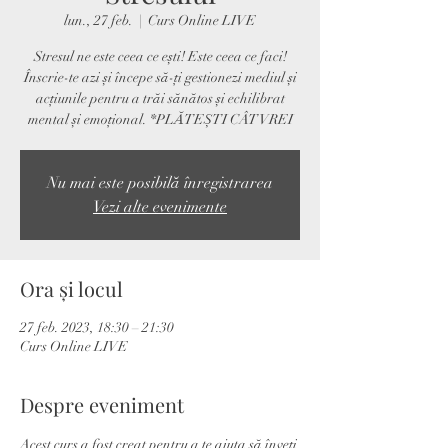
lun., 27 feb.
  |  
Curs Online LIVE
Stresul ne este ceea ce ești! Este ceea ce faci!
Înscrie-te azi și începe să-ți gestionezi mediul și
acțiunile pentru a trăi sănătos și echilibrat
mental și emoțional. *PLĂTEȘTI CÂT VREI
Nu mai este posibilă înregistrarea
Vezi alte evenimente
Ora și locul
27 feb. 2023, 18:30 – 21:30
Curs Online LIVE
Despre eveniment
Acest curs a fost creat pentru a te ajuta să înveți 