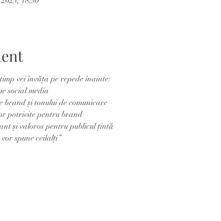
 2023, 18:30
ment
timp vei învăța pe repede înainte:
pe social media
e brand și tonului de comunicare
or potrivite pentru brand
nt și valoros pentru publicul țintă 
vor spune ceilalți”