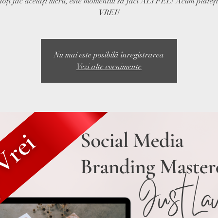
toți fac același lucru, este momentul să faci ALTFEL! Acum plăteș
VREI!
Nu mai este posibilă înregistrarea
Vezi alte evenimente