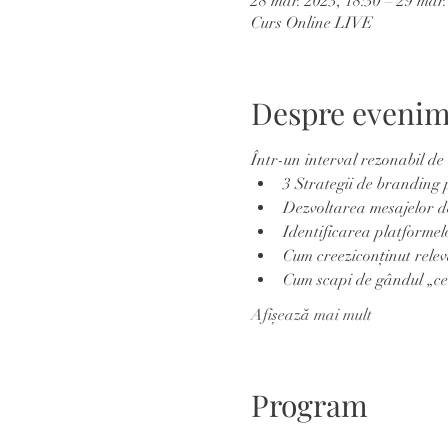
28 mar. 2023, 18:30 – 29 mar.
Curs Online LIVE
Despre eveni
Într-un interval rezonabil de 
3 Strategii de branding 
Dezvoltarea mesajelor d
Identificarea platformel
Cum creeziconținut releva
Cum scapi de gândul „ce 
Afișează mai mult
Program