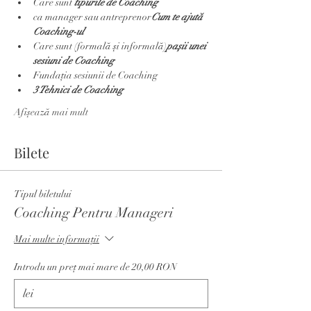
Care sunt 
tipurile de Coaching
ca manager sau antreprenor
Cum te ajută 
Coaching-ul 
Care sunt 
(formală și informală)
pașii unei 
sesiuni de Coaching 
Fundația sesiunii de Coaching
3 Tehnici de Coaching
Afișează mai mult
Bilete
Tipul biletului
Coaching Pentru Manageri
Mai multe informații
Introdu un preț mai mare de 20,00 RON
lei